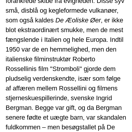
forankrede skibe fra evigheden. Disse syv
små, disblå og kegleformede vulkanøer,
som også kaldes
De Æoliske Øer
, er ikke
blot ekstraordinært smukke, men de mest
fængslende i Italien og hele Europa. Indtil
1950 var de en hemmelighed, men den
italienske filminstruktør Roberto
Rossellinis film "Stromboli" gjorde dem
pludselig verdenskendte, især som følge
af affæren mellem Rossellini og filmens
stjerneskuespillerinde, svenske Ingrid
Bergman. Begge var gift, og da Bergman
senere fødte et uægte barn, var skandalen
fuldkommen – men besøgstallet på De