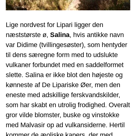
Lige nordvest for Lipari ligger den
næststørste ø,
Salina
, hvis antikke navn
var Didime (tvillingesøster), som hentyder
til dens særegne form med to udslukte
vulkaner forbundet med en saddelformet
slette. Salina er ikke blot den højeste og
kønneste af De Lipariske Øer, men den
eneste med adskillige ferskvandskilder,
som har skabt en utrolig frodighed. Overalt
gror vilde blomster, buske og vinstokke
med Malvasir op ad vulkansiderne. Hertil
kommer de æoliske kapers, der med