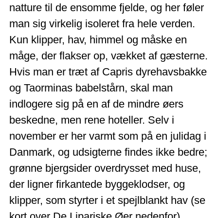
natture til de ensomme fjelde, og her føler
man sig virkelig isoleret fra hele verden.
Kun klipper, hav, himmel og måske en
måge, der flakser op, vækket af gæsterne.
Hvis man er træt af Capris dyrehavsbakke
og Taorminas babelstårn, skal man
indlogere sig på en af de mindre øers
beskedne, men rene hoteller. Selv i
november er her varmt som på en julidag i
Danmark, og udsigterne findes ikke bedre;
grønne bjergsider overdrysset med huse,
der ligner firkantede byggeklodser, og
klipper, som styrter i et spejlblankt hav (se
kort over De Lipariske Øer nedenfor).